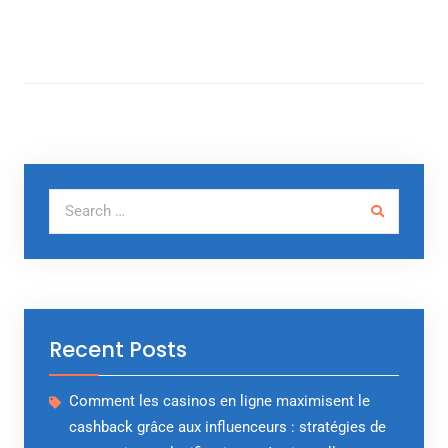
Search for:
Recent Posts
Comment les casinos en ligne maximisent le
cashback grâce aux influenceurs : stratégies de