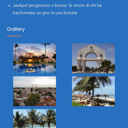
Jackpot progressivi e bonus: le storie di chi ha
trasformato un giro in una fortuna
Gallery