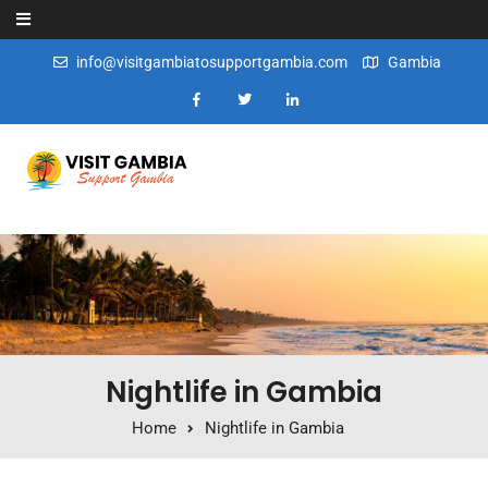
Skip to content
info@visitgambiatosupportgambia.com
Gambia
Nightlife in Gambia
Home
Nightlife in Gambia